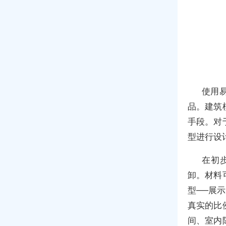
使用
品。建筑
手段。对
型进行设
在初
卸。材料
型──展
真实的比
间、室内