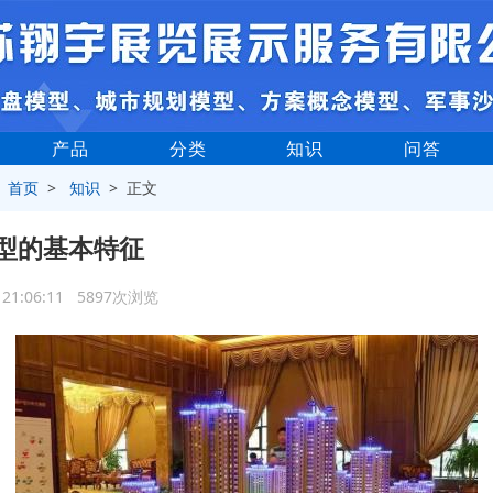
产品
分类
知识
问答
>
首页
>
知识
> 正文
型的基本特征
4 21:06:11 5897次浏览