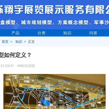
产品
分类
知识
问答
>
首页
>
知识
> 正文
型如何定义？
4 21:03:41 4482次浏览